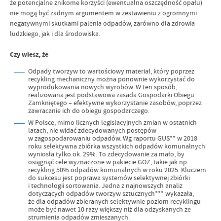
że potencjalne znikome korzyści (ewentualna oszczędność opału)
nie mogą być żadnym argumentem w zestawieniu z ogromnymi
negatywnymi skutkami palenia odpadów, zarówno dla zdrowia
ludzkiego, jak i dla środowiska.
Czy wiesz, że
Odpady tworzyw to wartościowy materiał, który poprzez
recykling mechaniczny można ponownie wykorzystać do
wyprodukowania nowych wyrobów. W ten sposób,
realizowana jest podstawowa zasada Gospodarki Obiegu
Zamkniętego – efektywne wykorzystanie zasobów, poprzez
zawracanie ich do obiegu gospodarczego.
W Polsce, mimo licznych legislacyjnych zmian w ostatnich
latach, nie widać zdecydowanych postępów
w zagospodarowaniu odpadów. Wg raportu GUS** w 2018
roku selektywna zbiórka wszystkich odpadów komunalnych
wyniosła tylko ok. 29%. To zdecydowanie za mało, by
osiągnąć cele wyznaczone w pakiecie GOZ, takie jak np.
recykling 50% odpadów komunalnych w roku 2025. Kluczem
do sukcesu jest poprawa systemów selektywnej zbiórki
i technologii sortowania. Jedna z najnowszych analiz
dotyczących odpadów tworzyw sztucznych*** wykazała,
że dla odpadów zbieranych selektywnie poziom recyklingu
może być nawet 10 razy większy niż dla odzyskanych ze
strumienia odpadów zmieszanych.