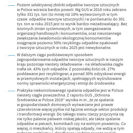
Poziom selektywnej zbiórki odpadów tworzyw sztucznych
w Polsce wzrasta bardzo powoli. Wg GUS w 2018 roku zebrano
tylko 331 tys. ton (to mniej niż 18% wytworzonych w tym
czasie odpadów tworzyw sztucznych) i w porównaniu do 301
tys. ton w roku 2015 jest to wynik bardzo niezadowalający. Bez
istotnych zmian systemowych, w tym zaangażowania
organizacji handlowych i konsumentów, oraz nieustannego
zwiększania świadomości ekologicznej konsumentów
osiągnięcie poziomu 50% recyklingu odpadów opakowań
z tworzyw sztucznych w roku 2025 jest niewykonalne.
W dalszym ciągu podstawowym sposobem
zagospodarowania odpadów tworzyw sztucznych w naszym
kraju pozostaje niestety składowanie - na składowiska ciągle
trafia ok. 43% tych odpadów. Z pozostałej ilości ok. 27%
poddawane jest recyklingowi, a ponad 30% odzyskowi energii
w przemysłowych instalacjach, spełniających wyśrubowane
normy sprawności energetycznej i emisji do środowiska.
Praktyka niekotrolowanego spalania odpadów jest w Polsce
niestety ciągle powszechna. Z raportu GUS „Ochrona
Środowiska w Polsce 2019” wynika m.in., że ze spalania
w gospodarstwach domowych wytwarzane jest prawie
czterokrotnie więcej pyłów niż łącznie emituje sektor produkcji
i transformacji energii. Do takiego stanu rzeczy przyczynia się
nie tylko palenie paliwem niskiej jakości, ale także spalanie
odpadów w piecach, kominkach czy na wolnym powietrzu. Co
więcej, ci mieszkańcy, którzy spalają odpady, nie widzą w tym