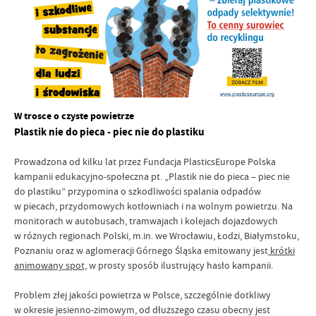
W trosce o czyste powietrze
Plastik nie do pieca - piec nie do plastiku
Prowadzona od kilku lat przez Fundacja PlasticsEurope Polska
kampanii edukacyjno-społeczna pt. „Plastik nie do pieca – piec nie
do plastiku” przypomina o szkodliwości spalania odpadów
w piecach, przydomowych kotłowniach i na wolnym powietrzu. Na
monitorach w autobusach, tramwajach i kolejach dojazdowych
w różnych regionach Polski, m.in. we Wrocławiu, Łodzi, Białymstoku,
Poznaniu oraz w aglomeracji Górnego Śląska emitowany jest
krótki
animowany spot,
w prosty sposób ilustrujący hasło kampanii.
Problem złej jakości powietrza w Polsce, szczególnie dotkliwy
w okresie jesienno-zimowym, od dłuższego czasu obecny jest