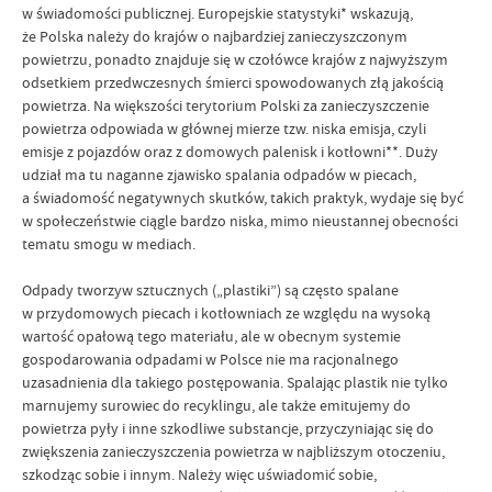
w świadomości publicznej. Europejskie statystyki* wskazują,
że Polska należy do krajów o najbardziej zanieczyszczonym
powietrzu, ponadto znajduje się w czołówce krajów z najwyższym
odsetkiem przedwczesnych śmierci spowodowanych złą jakością
powietrza. Na większości terytorium Polski za zanieczyszczenie
powietrza odpowiada w głównej mierze tzw. niska emisja, czyli
emisje z pojazdów oraz z domowych palenisk i kotłowni**. Duży
udział ma tu naganne zjawisko spalania odpadów w piecach,
a świadomość negatywnych skutków, takich praktyk, wydaje się być
w społeczeństwie ciągle bardzo niska, mimo nieustannej obecności
tematu smogu w mediach.
Odpady tworzyw sztucznych („plastiki”) są często spalane
w przydomowych piecach i kotłowniach ze względu na wysoką
wartość opałową tego materiału, ale w obecnym systemie
gospodarowania odpadami w Polsce nie ma racjonalnego
uzasadnienia dla takiego postępowania. Spalając plastik nie tylko
marnujemy surowiec do recyklingu, ale także emitujemy do
powietrza pyły i inne szkodliwe substancje, przyczyniając się do
zwiększenia zanieczyszczenia powietrza w najbliższym otoczeniu,
szkodząc sobie i innym. Należy więc uświadomić sobie,