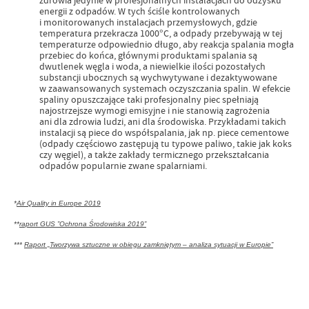
zdrowia jedynie w profesjonalnych instalacjach do odzysku
energii z odpadów. W tych ściśle kontrolowanych
i monitorowanych instalacjach przemysłowych, gdzie
temperatura przekracza 1000°C, a odpady przebywają w tej
temperaturze odpowiednio długo, aby reakcja spalania mogła
przebiec do końca, głównymi produktami spalania są
dwutlenek węgla i woda, a niewielkie ilości pozostałych
substancji ubocznych są wychwytywane i dezaktywowane
w zaawansowanych systemach oczyszczania spalin. W efekcie
spaliny opuszczające taki profesjonalny piec spełniają
najostrzejsze wymogi emisyjne i nie stanowią zagrożenia
ani dla zdrowia ludzi, ani dla środowiska. Przykładami takich
instalacji są piece do współspalania, jak np. piece cementowe
(odpady częściowo zastępują tu typowe paliwo, takie jak koks
czy węgiel), a także zakłady termicznego przekształcania
odpadów popularnie zwane spalarniami.
*
Air Quality in Europe 2019
**
raport GUS
”Ochrona Środowiska 2019”
***
Raport „Tworzywa sztuczne w obiegu zamkniętym – analiza sytuacji w Europie”