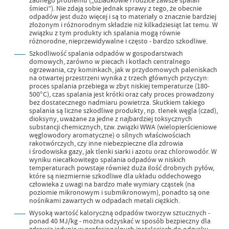
żadnego problemu („dziadkowie i rodzice zawsze spalali
śmieci”). Nie zdają sobie jednak sprawy z tego, że obecnie
odpadów jest dużo więcej i są to materiały o znacznie bardziej
złożonym i różnorodnym składzie niż kilkadziesiąt lat temu. W
związku z tym produkty ich spalania mogą równie
różnorodne, nieprzewidywalne i często - bardzo szkodliwe.
Szkodliwość spalania odpadów w gospodarstwach
domowych, zarówno w piecach i kotłach centralnego
ogrzewania, czy kominkach, jak w przydomowych paleniskach
na otwartej przestrzeni wynika z trzech głównych przyczyn:
proces spalania przebiega w zbyt niskiej temperaturze (180-
500°C), czas spalania jest krótki oraz cały proces prowadzony
bez dostatecznego nadmiaru powietrza. Skutkiem takiego
spalania są liczne szkodliwe produkty, np. tlenek węgla (czad),
dioksyny, uważane za jedne z najbardziej toksycznych
substancji chemicznych, tzw. związki WWA (wielopierścieniowe
węglowodory aromatyczne) o silnych właściwościach
rakotwórczych, czy inne niebezpieczne dla zdrowia
i środowiska gazy, jak tlenki siarki i azotu oraz chlorowodór. W
wyniku niecałkowitego spalania odpadów w niskich
temperaturach powstaje również duża ilość drobnych pyłów,
które są niezmiernie szkodliwe dla układu oddechowego
człowieka z uwagi na bardzo małe wymiary cząstek (na
poziomie mikronowym i submikronowym), ponadto są one
nośnikami zawartych w odpadach metali ciężkich.
Wysoką wartość kaloryczną odpadów tworzyw sztucznych -
ponad 40 MJ/kg - można odzyskać w sposób bezpieczny dla