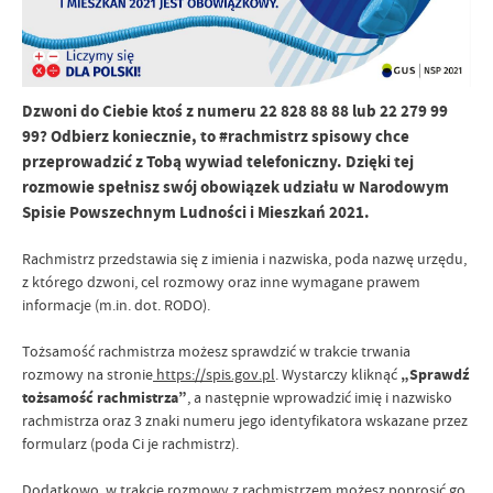
Dzwoni do Ciebie ktoś z numeru 22 828 88 88 lub 22 279 99
99? Odbierz koniecznie, to #rachmistrz spisowy chce
przeprowadzić z Tobą wywiad telefoniczny. Dzięki tej
rozmowie spełnisz swój obowiązek udziału w Narodowym
Spisie Powszechnym Ludności i Mieszkań 2021.
Rachmistrz przedstawia się z imienia i nazwiska, poda nazwę urzędu,
z którego dzwoni, cel rozmowy oraz inne wymagane prawem
informacje (m.in. dot. RODO).
Tożsamość rachmistrza możesz sprawdzić w trakcie trwania
rozmowy na stronie
https://spis.gov.pl
. Wystarczy kliknąć
„Sprawdź
tożsamość rachmistrza”
, a następnie wprowadzić imię i nazwisko
rachmistrza oraz 3 znaki numeru jego identyfikatora wskazane przez
formularz (poda Ci je rachmistrz).
Dodatkowo, w trakcie rozmowy z rachmistrzem możesz poprosić go