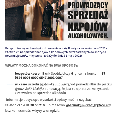
Przypominamy o
obowiązku
dokonania opłaty
II raty
za korzystanie w 2022 r.
z zezwoleń na sprzedaż napojów alkoholowych przeznaczonych do spożycia
poza miejscem/w miejscu sprzedaży do dnia 31 maja 2022r.
WPŁATY MOŻNA DOKONAĆ NA DWA SPOSOBY:
bezgotówkowo
- Bank Spółdzielczy Gryfice na konto nr
67
9376 0001 0000 0547 2001 0007
w kasie urzędu
(gotówką lub kartą)
od poniedziałku do piątku
(godz. 8:00-12:00)
z adnotacją, że jest to opłata za korzystanie
z zezwoleń na sprzedaż alkoholu.
Informacje dotyczące wysokości opłaty można uzyskać
telefonicznie
91 38 53 218
lub mailowo
(
pozniak@urzad.gryfice.eu
)
bez konieczności wizyty w urzędzie.