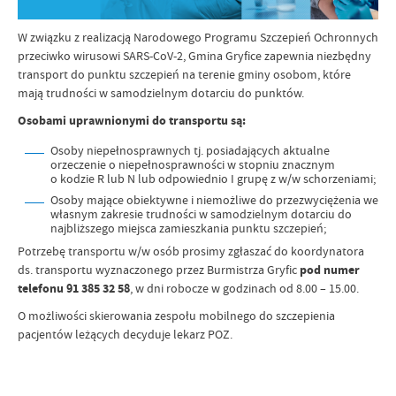
W związku z realizacją Narodowego Programu Szczepień Ochronnych
przeciwko wirusowi SARS-CoV-2, Gmina Gryfice zapewnia niezbędny
transport do punktu szczepień na terenie gminy osobom, które
mają trudności w samodzielnym dotarciu do punktów.
Osobami uprawnionymi do transportu są:
Osoby niepełnosprawnych tj. posiadających aktualne
orzeczenie o niepełnosprawności w stopniu znacznym
o kodzie R lub N lub odpowiednio I grupę z w/w schorzeniami;
Osoby mające obiektywne i niemożliwe do przezwyciężenia we
własnym zakresie trudności w samodzielnym dotarciu do
najbliższego miejsca zamieszkania punktu szczepień;
Potrzebę transportu w/w osób prosimy zgłaszać do koordynatora
ds. transportu wyznaczonego przez Burmistrza Gryfic
pod numer
telefonu 91 385 32 58
, w dni robocze w godzinach od 8.00 – 15.00.
O możliwości skierowania zespołu mobilnego do szczepienia
pacjentów leżących decyduje lekarz POZ.