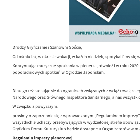
Drodzy Gryficzanie i Szanowni Goście,
Od ośmiu lat, w okresie wakacji, w każdą niedzielę spotykaliśmy si
Kontynuując muzyczne spotkania w plenerze, również i w roku 2020 z
popołudniowych spotkań w Ogrodzie Japońskim.
Dlatego też stosując się do ograniczeń związanych z wciąż trwającą
Narodowego oraz Głównego Inspektora Sanitarnego, a nas wszystkich
W związku z powyższym:
prosimy o zapoznanie się z wprowadzonym „Regulaminem imprezy" i 
wszystkich słuchaczy przebywających w wydzielonej strefie obowiązuj
Gryfickim Domu Kultury) lub będzie dostępne u Organizatorów w mi
Regulamin imprezy plenerowej