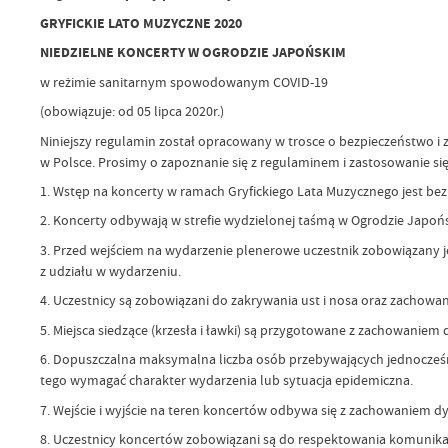
GRYFICKIE LATO MUZYCZNE 2020
NIEDZIELNE KONCERTY W OGRODZIE JAPOŃSKIM
w reżimie sanitarnym spowodowanym COVID-19
(obowiązuje: od 05 lipca 2020r.)
Niniejszy regulamin został opracowany w trosce o bezpieczeństwo i z
w Polsce. Prosimy o zapoznanie się z regulaminem i zastosowanie si
1. Wstęp na koncerty w ramach Gryfickiego Lata Muzycznego jest bez
2. Koncerty odbywają w strefie wydzielonej taśmą w Ogrodzie Japońsk
3. Przed wejściem na wydarzenie plenerowe uczestnik zobowiązany j
z udziału w wydarzeniu.
4. Uczestnicy są zobowiązani do zakrywania ust i nosa oraz zachowa
5. Miejsca siedzące (krzesła i ławki) są przygotowane z zachowani
6. Dopuszczalna maksymalna liczba osób przebywających jednocześni
tego wymagać charakter wydarzenia lub sytuacja epidemiczna.
7. Wejście i wyjście na teren koncertów odbywa się z zachowaniem d
8. Uczestnicy koncertów zobowiązani są do respektowania komunika