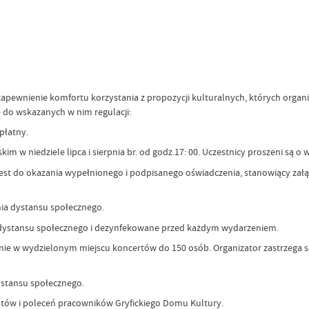
apewnienie komfortu korzystania z propozycji kulturalnych, których organi
ę do wskazanych w nim regulacji:
płatny.
im w niedziele lipca i sierpnia br. od godz.17: 00. Uczestnicy proszeni są
est do okazania wypełnionego i podpisanego oświadczenia, stanowiący zał
nia dystansu społecznego.
em dystansu społecznego i dezynfekowane przed każdym wydarzeniem.
e w wydzielonym miejscu koncertów do 150 osób. Organizator zastrzega so
ystansu społecznego.
tów i poleceń pracowników Gryfickiego Domu Kultury.