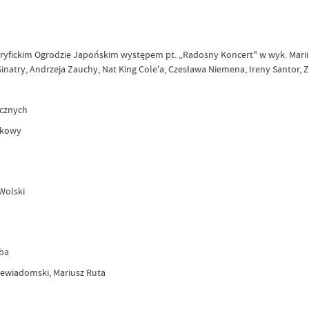
gryfickim Ogrodzie Japońskim występem pt. „Radosny Koncert" w wyk. Marii 
Sinatry, Andrzeja Zauchy, Nat King Cole'a, Czesława Niemena, Ireny Santor,
icznych
zkowy
Wolski
uba
iewiadomski, Mariusz Ruta