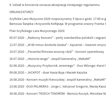
9. Udział w koncercie oznacza akceptację niniejszego regulaminu.
ORGANIZATORZY
Gryfickie Lato Muzyczne 2020 rozpoczynamy 5 lipca o godz. 17:00 w 
Bartosza Świątka i Krzysztofa Kołłątaja. W programie utwory Franka 
Plan Gryfickiego Lata Muzycznego 2020:
05.07.2020 - „Radosny Koncert" - perły standardów polskich i zagran
12.07.2020 - „W 80 minut dookoła świata" - Aquartet – kwartet smyc
19.07.2020 - „Piosenka filmowa wczoraj i dziś" - koncert operetkowy
26.07.2020 - „Historia tanga" - zespół kameralny „MaKaMi"
02.08.2020 - „Muzyczny Przybornik Jeremiego" - Duo Milonga i Karol 
09.08.2020 – JACKPOT - duet Kasia Buja i Maciek Kazuba
16.08.2020 - Koncert muzyki francuskiej - zespół kameralny „MaKaMi"
23.08.2020 - DUO PALMERAS - Jorge L. Valcarcel Gregorio, Maciej Kaz
30.08.2020 - Koncert TRZECH TENORÓW - Bartosz Kuczyk, Mirosław N