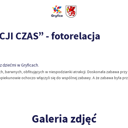
I CZAS” - fotorelacja
z dziećmi w Gryficach.
ych, barwnych, obfitujących w niespodzianki atrakcji. Doskonała zabawa pr
ch opiekunowie ochoczo włączyli się do wspólnej zabawy. A że zabawa była p
Galeria zdjęć