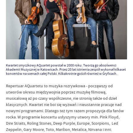
Kwartet smyczkowy AQuartet powstał w 2000 roku. Tworzą go absolwenci
Akademii Muzycznej w Katowicach. Przez 20 lat istnienia zespół wykonał kilkaset
koncertów na scenach całej Polski. Kilkakrotnie gościł również w Gryficach.
Repertuar AQuartetu to muzyka rozrywkowa - począwszy od
utworów okresu międzywojnia poprzez muzykę filmową,
musicalową aż po czasy współczesne, nie stronią także od dzieł
klasycznych. Kwartet nie boi się wyzwań i nieustannie pracuje nad
nowymi programami. Dlatego też tym razem propozycja dla fanów
rocka. W programie koncertu usłyszymy utwory min. Pink Floyd,
Dire Straits, Roling Stones, Deep Purple, Europe, Scorpions, Led
Zeppelin, Gary Moore, Toto, Marilion, Metalica, Nirvana i inni.