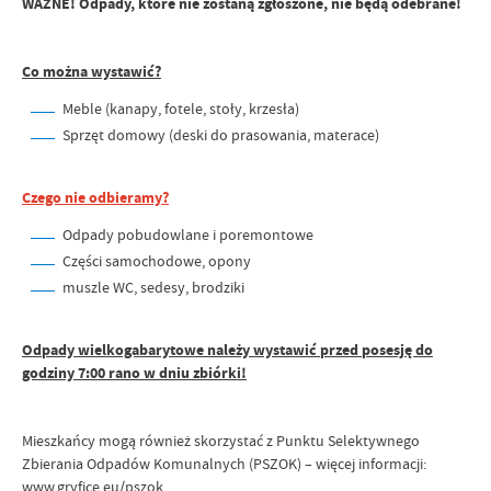
WAŻNE! Odpady, które nie zostaną zgłoszone, nie będą odebrane!
Co można wystawić?
Meble (kanapy, fotele, stoły, krzesła)
Sprzęt domowy (deski do prasowania, materace)
Czego nie odbieramy?
Odpady pobudowlane i poremontowe
Części samochodowe, opony
muszle WC, sedesy, brodziki
Odpady wielkogabarytowe należy wystawić przed posesję do
godziny 7:00 rano w dniu zbiórki!
Mieszkańcy mogą również skorzystać z Punktu Selektywnego
Zbierania Odpadów Komunalnych (PSZOK) – więcej informacji:
www.gryfice.eu/pszok