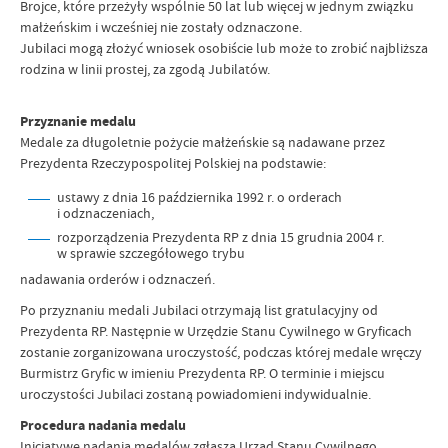
Brojce, które przeżyły wspólnie 50 lat lub więcej w jednym związku
małżeńskim i wcześniej nie zostały odznaczone.
Jubilaci mogą złożyć wniosek osobiście lub może to zrobić najbliższa
rodzina w linii prostej, za zgodą Jubilatów.
Przyznanie medalu
Medale za długoletnie pożycie małżeńskie są nadawane przez
Prezydenta Rzeczypospolitej Polskiej na podstawie:
ustawy z dnia 16 października 1992 r. o orderach
i odznaczeniach,
rozporządzenia Prezydenta RP z dnia 15 grudnia 2004 r.
w sprawie szczegółowego trybu
nadawania orderów i odznaczeń.
Po przyznaniu medali Jubilaci otrzymają list gratulacyjny od
Prezydenta RP. Następnie w Urzędzie Stanu Cywilnego w Gryficach
zostanie zorganizowana uroczystość, podczas której medale wręczy
Burmistrz Gryfic w imieniu Prezydenta RP. O terminie i miejscu
uroczystości Jubilaci zostaną powiadomieni indywidualnie.
Procedura nadania medalu
Inicjatywę nadania medalów zgłasza Urząd Stanu Cywilnego