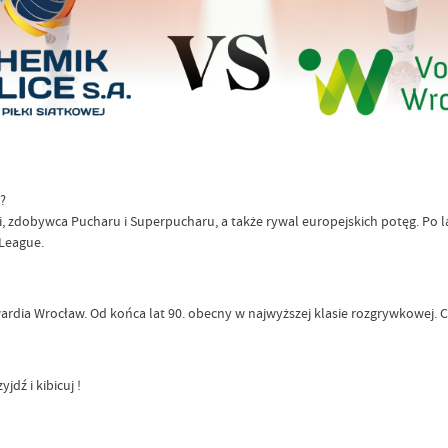
?
i, zdobywca Pucharu i Superpucharu, a także rywal europejskich potęg. Po l
League.
 Gwardia Wrocław. Od końca lat 90. obecny w najwyższej klasie rozgrywkowej.
jdź i kibicuj !