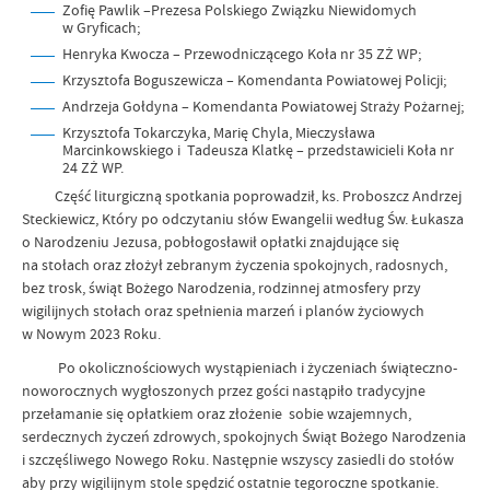
Zofię Pawlik –Prezesa Polskiego Związku Niewidomych
w Gryficach;
Henryka Kwocza – Przewodniczącego Koła nr 35 ZŻ WP;
Krzysztofa Boguszewicza – Komendanta Powiatowej Policji;
Andrzeja Gołdyna – Komendanta Powiatowej Straży Pożarnej;
Krzysztofa Tokarczyka, Marię Chyla, Mieczysława
Marcinkowskiego i Tadeusza Klatkę – przedstawicieli Koła nr
24 ZŻ WP.
Część liturgiczną spotkania poprowadził, ks. Proboszcz Andrzej
Steckiewicz, Który po odczytaniu słów Ewangelii według Św. Łukasza
o Narodzeniu Jezusa, pobłogosławił opłatki znajdujące się
na stołach oraz złożył zebranym życzenia spokojnych, radosnych,
bez trosk, świąt Bożego Narodzenia, rodzinnej atmosfery przy
wigilijnych stołach oraz spełnienia marzeń i planów życiowych
w Nowym 2023 Roku.
Po okolicznościowych wystąpieniach i życzeniach świąteczno-
noworocznych wygłoszonych przez gości nastąpiło tradycyjne
przełamanie się opłatkiem oraz złożenie sobie wzajemnych,
serdecznych życzeń zdrowych, spokojnych Świąt Bożego Narodzenia
i szczęśliwego Nowego Roku. Następnie wszyscy zasiedli do stołów
aby przy wigilijnym stole spędzić ostatnie tegoroczne spotkanie.