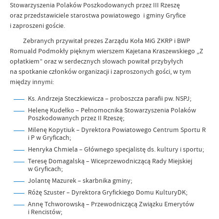
Stowarzyszenia Polaków Poszkodowanych przez III Rzeszę
oraz przedstawiciele starostwa powiatowego i gminy Gryfice
i zaproszeni goście.
Zebranych przywitał prezes Zarządu Koła MiG ZKRP i BWP
Romuald Podmokły pięknym wierszem Kajetana Kraszewskiego „Z
opłatkiem” oraz w serdecznych słowach powitał przybyłych
na spotkanie członków organizacji i zaproszonych gości, w tym
między innymi:
Ks. Andrzeja Steczkiewicza – proboszcza parafii pw. NSPJ;
Helenę Kudełko – Pełnomocnika Stowarzyszenia Polaków
Poszkodowanych przez II Rzeszę;
Milenę Kopytiuk – Dyrektora Powiatowego Centrum Sportu R
i P w Gryficach;
Henryka Chmiela – Głównego specjalistę ds. kultury i sportu;
Teresę Domagalską – Wiceprzewodniczącą Rady Miejskiej
w Gryficach;
Jolantę Mazurek – skarbnika gminy;
Różę Szuster – Dyrektora Gryfickiego Domu KulturyDK;
Annę Tchworowską – Przewodniczącą Związku Emerytów
i Rencistów;