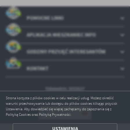
POMOCNE LINKI
APLIKACJA MIESZKANIEC INFO
GODZINY PRZYJĘĆ INTERESANTÓW
KONTAKT
Odwiedzin: 2032627
Online: 1
Strona korzysta z plików cookies w celu realizacji usług. Możesz określić
warunki przechowywania lub dostępu do plików cookies klikając przycisk
Ustawienia. Aby dowiedzieć się więcej zachęcamy do zapoznania się z
Polityką Cookies oraz Polityką Prywatności.
ZAPISZ WYBRANE
USTAWIENIA