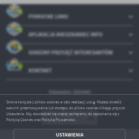
POMOCNE LINKI
APLIKACJA MIESZKANIEC INFO
GODZINY PRZYJĘĆ INTERESANTÓW
KONTAKT
Odwiedzin: 2032443
Online: 4
Strona korzysta z plików cookies w celu realizacji usług. Możesz określić
warunki przechowywania lub dostępu do plików cookies klikając przycisk
Ustawienia. Aby dowiedzieć się więcej zachęcamy do zapoznania się z
Polityką Cookies oraz Polityką Prywatności.
ZAPISZ WYBRANE
USTAWIENIA
ODRZUĆ WSZYSTKIE