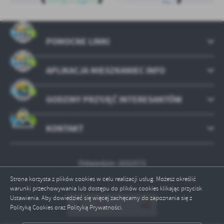
POMOCNE LINKI
APLIKACJA MIESZKANIEC INFO
GODZINY PRZYJĘĆ INTERESANTÓW
KONTAKT
Odwiedzin: 2032572
Online: 1
Strona korzysta z plików cookies w celu realizacji usług. Możesz określić
warunki przechowywania lub dostępu do plików cookies klikając przycisk
Ustawienia. Aby dowiedzieć się więcej zachęcamy do zapoznania się z
Polityką Cookies oraz Polityką Prywatności.
ZAPISZ WYBRANE