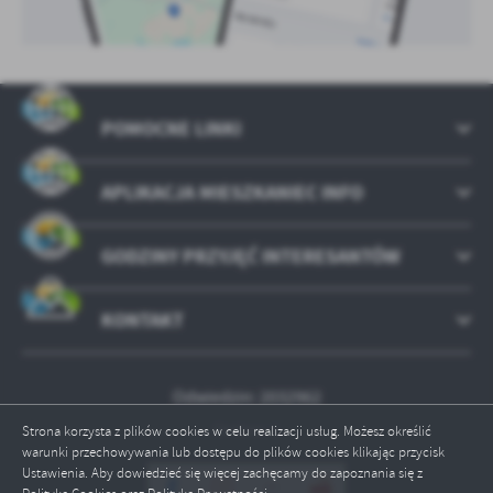
POMOCNE LINKI
APLIKACJA MIESZKANIEC INFO
GODZINY PRZYJĘĆ INTERESANTÓW
KONTAKT
Odwiedzin: 2032962
Online: 2
Strona korzysta z plików cookies w celu realizacji usług. Możesz określić
warunki przechowywania lub dostępu do plików cookies klikając przycisk
Ustawienia. Aby dowiedzieć się więcej zachęcamy do zapoznania się z