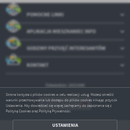
POMOCNE LINKI
APLIKACJA MIESZKANIEC INFO
GODZINY PRZYJĘĆ INTERESANTÓW
KONTAKT
Odwiedzin: 2031940
Strona korzysta z plików cookies w celu realizacji usług. Możesz określić
warunki przechowywania lub dostępu do plików cookies klikając przycisk
Ustawienia. Aby dowiedzieć się więcej zachęcamy do zapoznania się z
Polityką Cookies oraz Polityką Prywatności.
ZAPISZ WYBRANE
USTAWIENIA