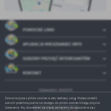
POMOCNE LINKI
APLIKACJA MIESZKANIEC INFO
GODZINY PRZYJĘĆ INTERESANTÓW
KONTAKT
Odwiedzin: 2032970
Online: 3
Strona korzysta z plików cookies w celu realizacji usług. Możesz określić
warunki przechowywania lub dostępu do plików cookies klikając przycisk
Ustawienia. Aby dowiedzieć się więcej zachęcamy do zapoznania się z