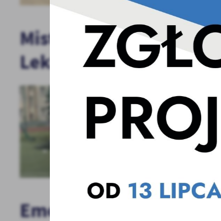
Mistrzostwa Gminy Gr
Lekkoatletycznym!
U
Sz
ws
N
Ni
Emocje, rywalizacja i 
um
Pl
Wi
Tw