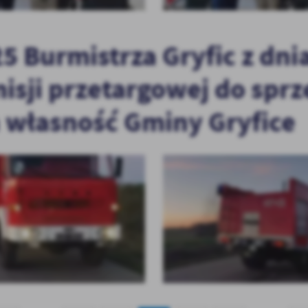
 Burmistrza Gryfic z dnia
isji przetargowej do spr
 własność Gminy Gryfice