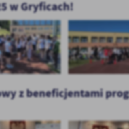
25 w Gryficach!
wy z beneficjentami pro