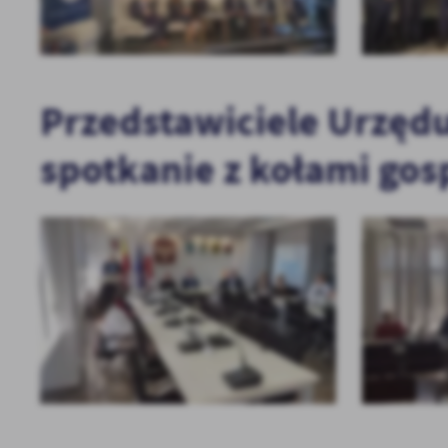
GRYFICKI BUDŻET OBYWATE
KARTA DUŻEJ RODZINY
KOMUNIKACJA GMINNA
Przedstawiciele Urzędu
spotkanie z kołami gos