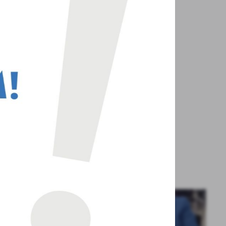
z
ci
.
ejskim
a
w