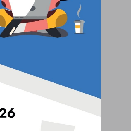
rboju
Tenisa Stołowego o
a
kom