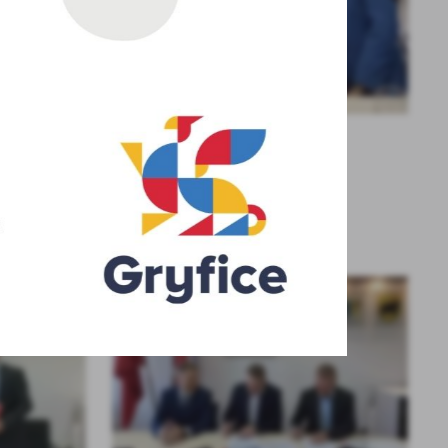
KOLEJNE
+9
budynku przy ul.