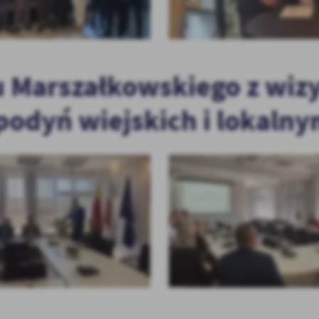
LSKI
MAŁE GRANTY
INICJATYWA LOKALNA
 Marszałkowskiego z wizy
podyń wiejskich i lokalny