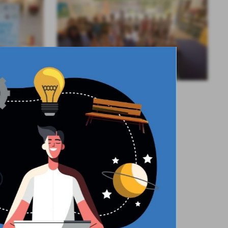
KOLEJNE
+6
isane