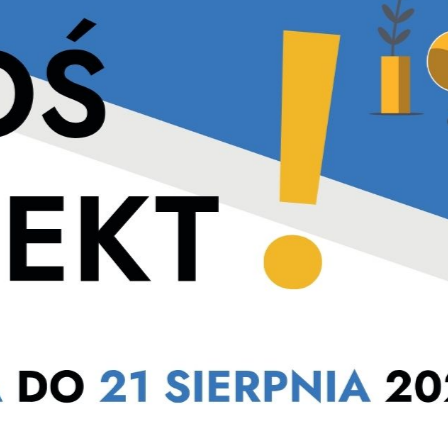
yfice w Drużynowym Czwó
stawienia
anujemy Twoją prywatność. Możesz zmienić ustawienia cookies lub zaakceptować je
zystkie. W dowolnym momencie możesz dokonać zmiany swoich ustawień.
iezbędne
ezbędne pliki cookies służą do prawidłowego funkcjonowania strony internetowej i
świetna zabawa – Turniej 
ożliwiają Ci komfortowe korzystanie z oferowanych przez nas usług.
iki cookies odpowiadają na podejmowane przez Ciebie działania w celu m.in. dostosowani
ęcej
oich ustawień preferencji prywatności, logowania czy wypełniania formularzy. Dzięki pli