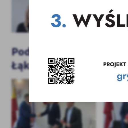
Podpisano umowę na od
Łąkowej 21!