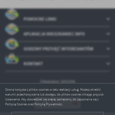
POMOCNE LINKI
APLIKACJA MIESZKANIEC INFO
GODZINY PRZYJĘĆ INTERESANTÓW
KONTAKT
Odwiedzin: 2032358
Online: 6
Strona korzysta z plików cookies w celu realizacji usług. Możesz określić
warunki przechowywania lub dostępu do plików cookies klikając przycisk
Ustawienia. Aby dowiedzieć się więcej zachęcamy do zapoznania się z
Polityką Cookies oraz Polityką Prywatności.
ZAPISZ WYBRANE