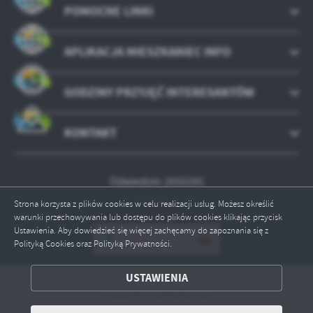
POMOCNE LINKI
APLIKACJA MIESZKANIEC INFO
GODZINY PRZYJĘĆ INTERESANTÓW
KONTAKT
Odwiedzin: 2032291
Online: 2
Strona korzysta z plików cookies w celu realizacji usług. Możesz określić
warunki przechowywania lub dostępu do plików cookies klikając przycisk
Ustawienia. Aby dowiedzieć się więcej zachęcamy do zapoznania się z
Polityką Cookies oraz Polityką Prywatności.
ZAPISZ WYBRANE
USTAWIENIA
Copyright by gryfice.eu
ODRZUĆ WSZYSTKIE